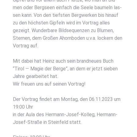
men oder Berg­seen ein­fach die See­le bau­meln las­
sen kann. Von den tiefs­ten Berg­wer­ken bis hin­auf
zu den höchs­ten Gip­feln wird im Vor­trag alles
gezeigt. Wun­der­ba­re Bild­se­quen­zen zu Blu­men,
Ster­nen, dem Gro­ßen Ahorn­bo­den u.v.a. lockern den
Vor­trag auf.
Mit dabei hat Heinz auch sein brand­neu­es Buch
“Tirol — Magie der Ber­ge”, an dem er jetzt sie­ben
Jah­re gear­bei­tet hat.
Wir freu­en uns auf sei­nen Vor­trag!
Der Vor­trag fin­det am Mon­tag, den 06.11.2023 um
19:00 Uhr
in der Aula des Her­mann-Josef-Kol­leg, Her­mann-
Josef-Stra­ße in Stein­feld statt.