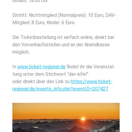
Ein­lass: 18:00 Uhr
Ein­tritt: Nicht­mit­glied (Nor­mal­preis): 10 Euro, DAV-
Mit­glied: 8 Euro, Kin­der: 6 Euro
Die Ticket­be­stel­lung ist ein­fach online, direkt bei
den Vor­ver­kaufs­stel­len und an der Abend­kas­se
mög­lich.
In
www.ticket-regional.de
fin­det ihr die Ver­an­stal­
tung unter dem Stich­wort “dav eifel”.
oder direkt über den Link zu
https://www.ticket-
regional.de/events_info.php?eventID=207427