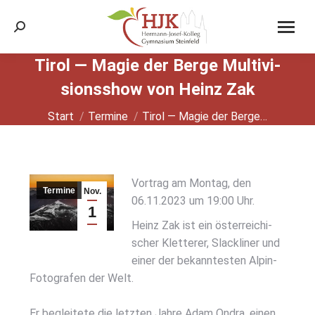
Search:
Tirol — Magie der Ber­ge Mul­ti­vi­
si­ons­show von Heinz Zak
Sie befinden sich hier:
Start
Termine
Tirol — Magie der Ber­ge…
Vor­trag am Mon­tag, den
Termine
Nov.
06.11.2023 um 19:00 Uhr.
1
Heinz Zak ist ein öster­rei­chi­
2023
scher Klet­te­rer, Slack­li­ner und
einer der bekann­tes­ten Alpin-
Foto­gra­fen der Welt.
Er beglei­te­te die letz­ten Jah­re Adam Ondra, einen