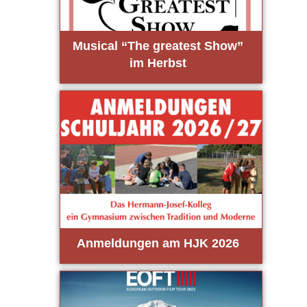
Musi­cal “The grea­test Show”
im Herbst
Anmel­dun­gen am HJK 2026