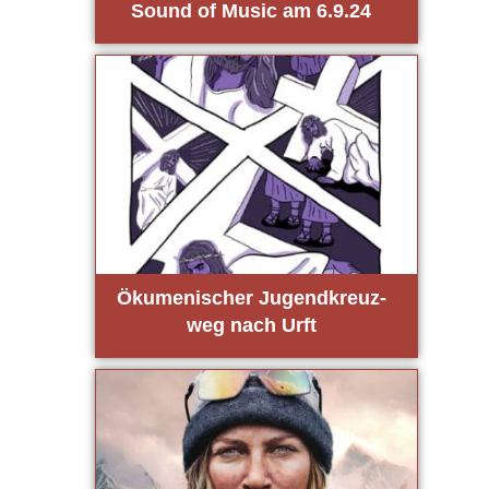
Sound of Music am 6.9.24
Öku­me­ni­scher Jugend­kreuz­
weg nach Urft