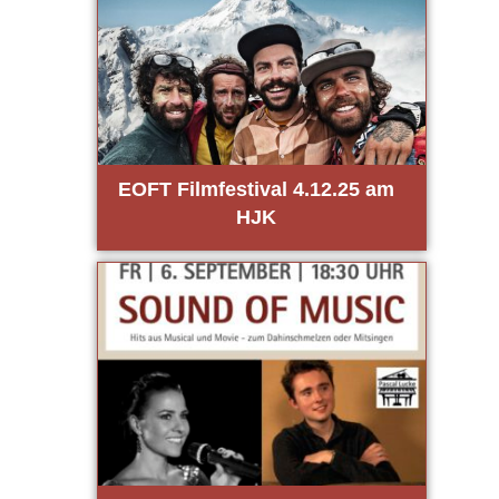
EOFT Film­fes­ti­val 4.12.25 am
HJK