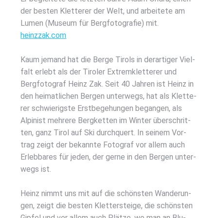
der bes­ten Klet­te­rer der Welt, und arbei­te­te am
Lumen (Muse­um für Berg­fo­to­gra­fie) mit.
heinzzak.com
Kaum jemand hat die Ber­ge Tirols in der­ar­ti­ger Viel­
falt erlebt als der Tiro­ler Extrem­klet­te­rer und
Berg­fo­to­graf Heinz Zak. Seit 40 Jah­ren ist Heinz in
den hei­mat­li­chen Ber­gen unter­wegs, hat als Klet­te­
rer schwie­rigs­te Erst­be­ge­hun­gen began­gen, als
Alpi­nist meh­re­re Berg­ket­ten im Win­ter über­schrit­
ten, ganz Tirol auf Ski durch­quert. In sei­nem Vor­
trag zeigt der bekann­te Foto­graf vor allem auch
Erleb­ba­res für jeden, der ger­ne in den Ber­gen unter­
wegs ist.
Heinz nimmt uns mit auf die schöns­ten Wan­de­run­
gen, zeigt die bes­ten Klet­ter­stei­ge, die schöns­ten
Gip­fel und vor allem auch Plät­ze, wo man an Blu­