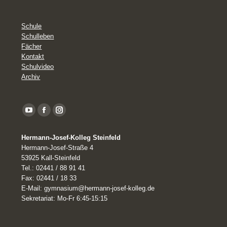
Schule
Schulleben
Fächer
Kontakt
Schulvideo
Archiv
YouTube
Facebook
Instagram
page
Hermann-Josef-Kolleg Steinfeld
opens
Hermann-Josef-Straße 4
in
53925 Kall-Steinfeld
Tel.: 02441 / 88 91 41
new
Fax: 02441 / 18 33
window
E-Mail: gymnasium@hermann-josef-kolleg.de
Sekretariat: Mo-Fr 6:45-15:15