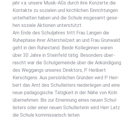
jahr v.a. unse­re Musik-AGs durch ihre Kon­zer­te die
Kon­tak­te zu sozia­len und kirch­li­chen Ein­rich­tun­gen
unter­hal­ten haben und die Schu­le ins­ge­samt gese­
hen sozia­le Aktio­nen unter­stützt.
Am Ende des Schul­jah­res tritt Frau Lan­gen die
Ruhe­pha­se ihrer Alters­teil­zeit an und Frau Grun­wald
geht in den Ruhe­stand. Bei­de Kol­le­gin­nen waren
über 30 Jah­re in Stein­feld tätig. Beson­ders über­
rascht war die Schul­ge­mein­de über die Ankün­di­gung
des Weg­gangs unse­res Direk­tors, P. Heri­bert
Kersch­ge­ns. Aus per­sön­li­chen Grün­den wird P. Heri­
bert das Amt des Schul­lei­ters nie­der­le­gen und eine
neue päd­ago­gi­sche Tätig­keit in der Nähe von Köln
über­neh­men. Bis zur Ernen­nung eines neu­en Schul­
lei­ters oder einer neu­en Schul­lei­te­rin wird Herr Latz
die Schu­le kom­mis­sa­risch lei­ten.