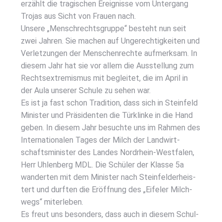
erzählt die tra­gi­schen Ereig­nis­se vom Unter­gang
Tro­jas aus Sicht von Frau­en nach.
Unse­re „Men­sch­rechts­grup­pe“ besteht nun seit
zwei Jah­ren. Sie machen auf Unge­rech­tig­kei­ten und
Ver­let­zun­gen der Men­schen­rech­te auf­merk­sam. In
die­sem Jahr hat sie vor allem die Aus­stel­lung zum
Rechts­extre­mis­mus mit beglei­tet, die im April in
der Aula unse­rer Schu­le zu sehen war.
Es ist ja fast schon Tra­di­ti­on, dass sich in Stein­feld
Minis­ter und Prä­si­den­ten die Tür­klin­ke in die Hand
geben. In die­sem Jahr besuch­te uns im Rah­men des
Inter­na­tio­na­len Tages der Milch der Land­wirt­
schafts­mi­nis­ter des Lan­des Nord­rhein-West­fa­len,
Herr Uhlen­berg MDL. Die Schü­ler der Klas­se 5a
wan­der­ten mit dem Minis­ter nach Stein­fel­d­er­he­is­
tert und durf­ten die Eröff­nung des „Eife­l­er Milch­
wegs“ mit­er­le­ben.
Es freut uns beson­ders, dass auch in die­sem Schul­