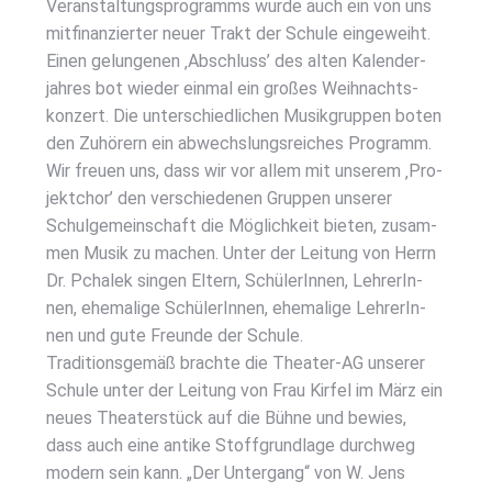
Ver­an­stal­tungs­pro­gramms wur­de auch ein von uns
mit­fi­nan­zier­ter neu­er Trakt der Schu­le ein­ge­weiht.
Einen gelun­ge­nen ‚Abschluss’ des alten Kalen­der­
jah­res bot wie­der ein­mal ein gro­ßes Weih­nachts­
kon­zert. Die unter­schied­li­chen Musik­grup­pen boten
den Zuhö­rern ein abwechs­lungs­rei­ches Pro­gramm.
Wir freu­en uns, dass wir vor allem mit unse­rem ‚Pro­
jekt­chor’ den ver­schie­de­nen Grup­pen unse­rer
Schul­ge­mein­schaft die Mög­lich­keit bie­ten, zusam­
men Musik zu machen. Unter der Lei­tung von Herrn
Dr. Pcha­lek sin­gen Eltern, Schü­le­rIn­nen, Leh­re­rIn­
nen, ehe­ma­li­ge Schü­le­rIn­nen, ehe­ma­li­ge Leh­re­rIn­
nen und gute Freun­de der Schu­le.
Tra­di­ti­ons­ge­mäß brach­te die Thea­ter-AG unse­rer
Schu­le unter der Lei­tung von Frau Kir­fel im März ein
neu­es Thea­ter­stück auf die Büh­ne und bewies,
dass auch eine anti­ke Stoff­grund­la­ge durch­weg
modern sein kann. „Der Unter­gang“ von W. Jens