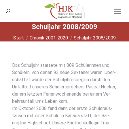
Search:
Schul­jahr 2008/2009
Sie befinden sich hier:
Start
Chronik 2001-2020
Schul­jahr 2008/2009
Das Schul­jahr star­te­te mit 809 Schü­le­rin­nen und
Schü­lern, von denen 93 neue Sex­ta­ner waren. Über­
schat­tet wur­de der Schul­jah­res­be­ginn durch den
Unfall­tod unse­res Schü­ler­spre­chers Pas­cal Nocker,
der am letz­ten Feri­en­wo­chen­en­de bei einem Ver­
kehrs­un­fall ums Leben kam.
Im Okto­ber 2008 fand dann der ers­te Schü­ler­aus­
tausch mit einer Schu­le in Kana­da statt, der Bar­
ring­ton High­school. Unse­re Eng­lisch­kol­le­gin Frau