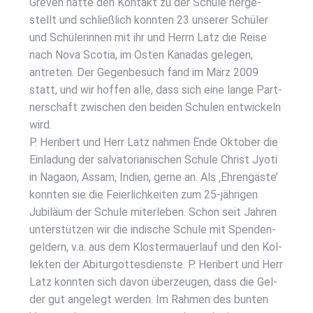
Gre­ven hat­te den Kon­takt zu der Schu­le her­ge­
stellt und schließ­lich konn­ten 23 unse­rer Schü­ler
und Schü­le­rin­nen mit ihr und Herrn Latz die Rei­se
nach Nova Sco­tia, im Osten Kana­das gele­gen,
antre­ten. Der Gegen­be­such fand im März 2009
statt, und wir hof­fen alle, dass sich eine lan­ge Part­
ner­schaft zwi­schen den bei­den Schu­len ent­wi­ckeln
wird.
P. Heri­bert und Herr Latz nah­men Ende Okto­ber die
Ein­la­dung der sal­va­to­ria­ni­schen Schu­le Christ Jyo­ti
in Nagaon, Assam, Indi­en, ger­ne an. Als ‚Ehren­gäs­te’
konn­ten sie die Fei­er­lich­kei­ten zum 25-jäh­ri­gen
Jubi­lä­um der Schu­le mit­er­le­ben. Schon seit Jah­ren
unter­stüt­zen wir die indi­sche Schu­le mit Spen­den­
gel­dern, v.a. aus dem Klos­ter­mau­er­lauf und den Kol­
lek­ten der Abit­ur­got­tes­diens­te. P. Heri­bert und Herr
Latz konn­ten sich davon über­zeu­gen, dass die Gel­
der gut ange­legt wer­den. Im Rah­men des bun­ten