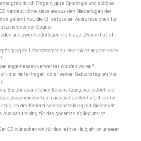
r­zeug­ten durch Ehr­geiz, gute Spiel­zü­ge und schö­ne
Q2 ver­deut­lich­te, dass sie aus den Nie­der­la­gen der
ah­re gelernt hat, die EF setz­te ein Aus­ru­fe­zei­chen für
st­zu­neh­men­der Geg­ner.
e­den und zwei Nie­der­la­gen die Fra­ge: „Wor­an hat et
er­pfle­gung im Leh­rer­zim­mer zu einer nicht ange­mes­se­
n?
cen ange­mes­sen ver­wer­tet wor­den wären?
ft mal hin­ter­fra­gen, ob er sei­nen Geburts­tag am Vor­
t?
ten. Bei der abend­li­chen Kri­sen­sit­zung war jedoch die
er­la­ge zusam­men­hal­ten muss und La Bes­tia Lehra stär­
züg­lich der Kad­er­zu­sam­men­stel­lung mit Sicher­heit
 Aus­wahl­trai­ning für das gesam­te Kol­le­gi­um ist
 Der Q2 wün­schen wir für das letz­te Halb­jahr an unse­rer