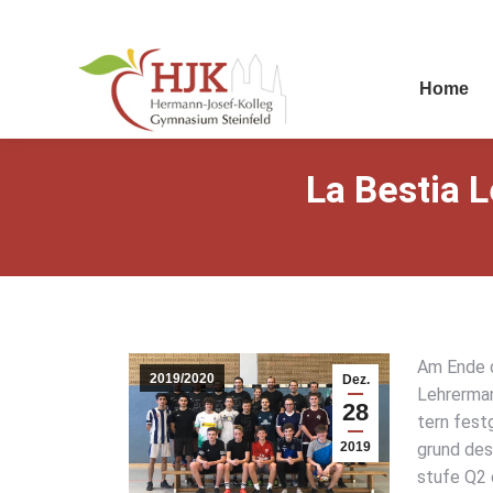
Home
La Bes­tia L
Am Ende des
2019/2020
Dez.
Leh­rer­ma
28
tern fest­
2019
grund des 
stu­fe Q2 