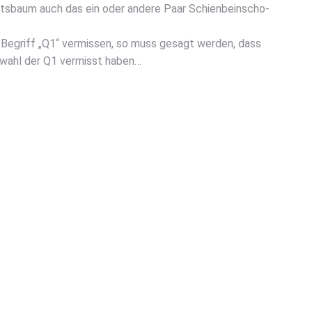
ts­baum auch das ein oder ande­re Paar Schien­bein­scho­
en Begriff „Q1“ ver­mis­sen, so muss gesagt wer­den, dass
Aus­wahl der Q1 ver­misst haben…