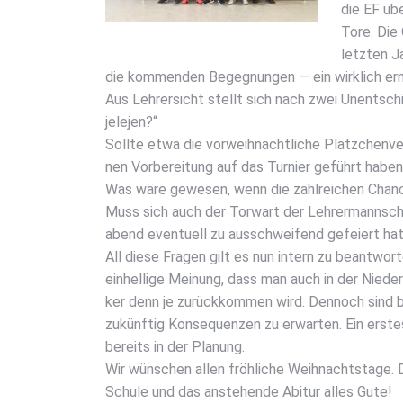
die EF übe
Tore. Die 
letz­ten J
die kom­men­den Begeg­nun­gen — ein wirk­lich ern
Aus Leh­rer­sicht stellt sich nach zwei Unent­schi
jele­jen?“
Soll­te etwa die vor­weih­nacht­li­che Plätz­chen­v
nen Vor­be­rei­tung auf das Tur­nier geführt habe
Was wäre gewe­sen, wenn die zahl­rei­chen Chan­
Muss sich auch der Tor­wart der Leh­rer­mann­scha
abend even­tu­ell zu aus­schwei­fend gefei­ert ha
All die­se Fra­gen gilt es nun intern zu beant­wor­
ein­hel­li­ge Mei­nung, dass man auch in der Nie­d
ker denn je zurück­kom­men wird. Den­noch sind be
zukünf­tig Kon­se­quen­zen zu erwar­ten. Ein ers­tes
bereits in der Pla­nung.
Wir wün­schen allen fröh­li­che Weih­nachts­ta­ge.
Schu­le und das anste­hen­de Abitur alles Gute!