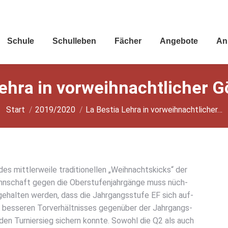
Schu­le
Schul­le­ben
Fächer
Ange­bo­te
An
ehra in vor­weih­nacht­li­cher G
Sie befinden sich hier:
Start
2019/2020
La Bes­tia Lehra in vor­weih­nacht­li­cher…
 mitt­ler­wei­le tra­di­tio­nel­len „Weih­nachts­kicks“ der
nn­schaft gegen die Ober­stu­fen­jahr­gän­ge muss nüch­
ge­hal­ten wer­den, dass die Jahr­gangs­stu­fe EF sich auf­
bes­se­ren Tor­ver­hält­nis­ses gegen­über der Jahr­gangs­
den Tur­nier­sieg sichern konn­te. Sowohl die Q2 als auch