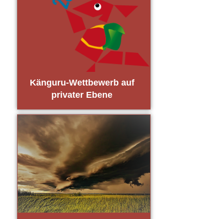
Kän­gu­ru-Wett­be­werb auf
pri­va­ter Ebe­ne