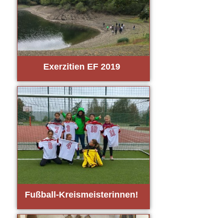
Exer­zi­ti­en EF 2019
Fuß­ball-Kreis­meis­te­rin­nen!