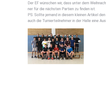
Der EF wün­schen wir, dass unter dem Weih­nach
ner für die nächs­ten Par­tien zu fin­den ist.
PS: Soll­te jemand in die­sem klei­nen Arti­kel d
auch die Tur­nier­teil­neh­mer in der Hal­le eine 