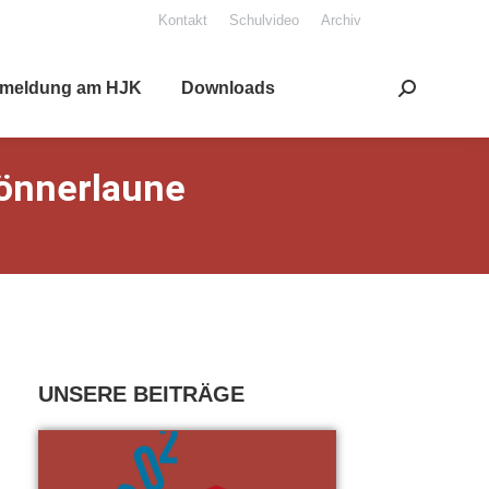
Kon­takt
Schul­vi­deo
Archiv
mel­dung am HJK
Down­loads
Search:
ön­ner­lau­ne