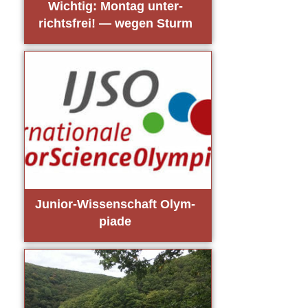
Wich­tig: Mon­tag unter­
richts­frei! — wegen Sturm
Juni­or-Wis­sen­schaft Olym­
pia­de