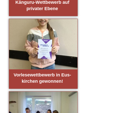
Kän­gu­ru-Wett­be­werb auf
pri­va­ter Ebe­ne
Vor­le­se­wett­be­werb in Eus­
kir­chen gewon­nen!