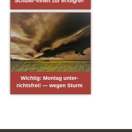
Schüler*innen zur erfolg­rei­
chen Aus­bil­dung zum Sport­
hel­fer
Wich­tig: Mon­tag unter­
richts­frei! — wegen Sturm