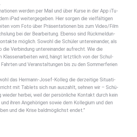
.
ma­tio­nen wer­den per Mail und über Kur­se in der App iTu­
dem iPad wei­ter­ge­ge­ben. Hier sor­gen die viel­fäl­ti­gen
ei­ten vom Foto über Prä­sen­ta­tio­nen bis zum Video/Film
s­lung bei der Bear­bei­tung. Eben­so sind Rück­mel­dun­
n­tak­te mög­lich. Sowohl die Schü­ler unter­ein­an­der, als
 die Ver­bin­dung unter­ein­an­der auf­recht. Wie die
Klas­sen­ar­bei­ten wird, hängt letzt­lich von der Schul­
e Fahr­ten und Ver­an­stal­tun­gen bis zu den Som­mer­fe­ri­en
hl das Her­mann-Josef-Kol­leg die der­zei­ti­ge Situa­ti­
­richt mit Tablets sich nun aus­zahlt, seh­nen wir – Schü­
g wie­der her­bei, weil der per­sön­li­che Kon­takt durch kein
S und ihren Ange­hö­ri­gen sowie dem Kol­le­gi­um und den
­ben und die Kri­se bald­mög­lichst endet.”