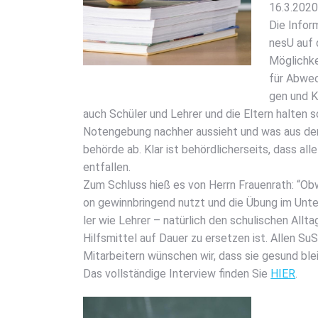
16.3.2020
Die Infor­
ne­sU auf 
Mög­lich­k
für Abwech
gen und Ko
auch Schü­ler und Leh­rer und die Eltern hal­ten so
Noten­ge­bung nach­her aus­sieht und was aus den 
be­hör­de ab. Klar ist behörd­li­cher­seits, dass all
ent­fal­len.
Zum Schluss hieß es von Herrn Frau­en­rath: “Obwo
on gewinn­brin­gend nutzt und die Übung im Unter
ler wie Leh­rer – natür­lich den schu­li­schen All­ta
Hilfs­mit­tel auf Dau­er zu erset­zen ist. Allen Su
Mit­ar­bei­tern wün­schen wir, dass sie gesund blei
Das voll­stän­di­ge Inter­view fin­den Sie
HIER
.