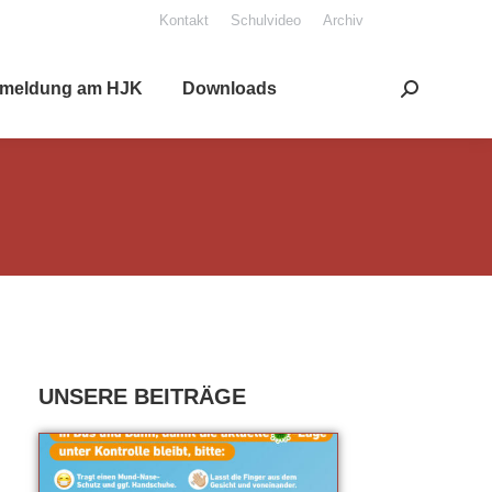
Kon­takt
Schul­vi­deo
Archiv
mel­dung am HJK
Down­loads
Search: