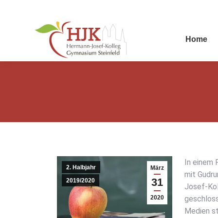
Home
In einem P
2. Halbjahr
März
mit Gud­ru
31
2019/2020
Josef-Kol­
2020
geschlos­se
Medi­en s