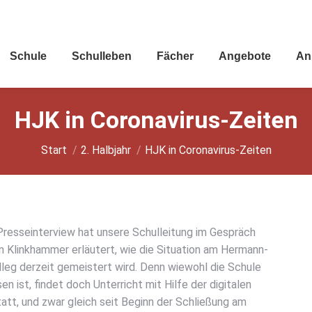
Schu­le
Schul­le­ben
Fächer
Ange­bo­te
An
HJK in Coro­na­vi­rus-Zei­ten
Sie befinden sich hier:
Start
2. Halbjahr
HJK in Coro­na­vi­rus-Zei­ten
res­se­inter­view hat unse­re Schul­lei­tung im Gespräch
n Klink­ham­mer erläu­tert, wie die Situa­ti­on am Her­mann-
leg der­zeit gemeis­tert wird. Denn wie­wohl die Schu­le
n ist, fin­det doch Unter­richt mit Hil­fe der digi­ta­len
tatt, und zwar gleich seit Beginn der Schlie­ßung am