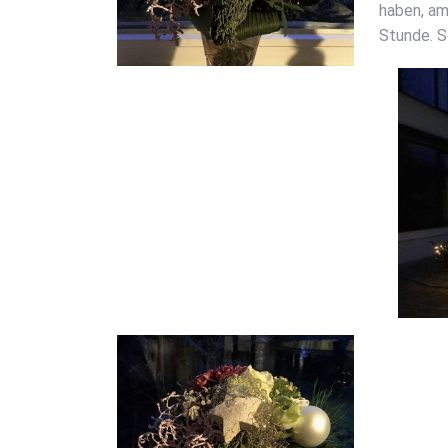
haben, am
Stun­de. S