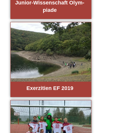
Juni­or-Wis­sen­schaft Olym­
pia­de
Exer­zi­ti­en EF 2019