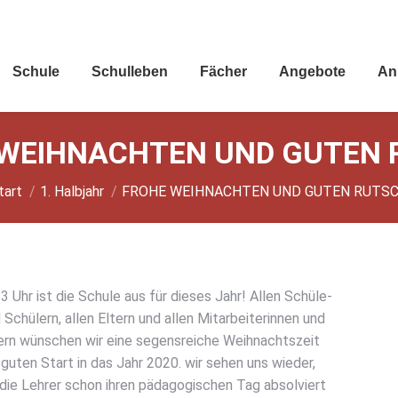
Schu­le
Schul­le­ben
Fächer
Ange­bo­te
An
 WEIH­NACH­TEN UND GUTEN
ie befinden sich hier:
tart
1. Halbjahr
FRO­HE WEIH­NACH­TEN UND GUTEN RUTS
3 Uhr ist die Schu­le aus für die­ses Jahr! Allen Schü­le­
 Schü­lern, allen Eltern und allen Mit­ar­bei­te­rin­nen und
­tern wün­schen wir eine segens­rei­che Weih­nachts­zeit
guten Start in das Jahr 2020. wir sehen uns wie­der,
ie Leh­rer schon ihren päd­ago­gi­schen Tag absol­viert