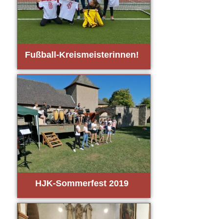
Fuß­ball-Kreis­meis­te­rin­nen!
HJK-Som­mer­fest 2019