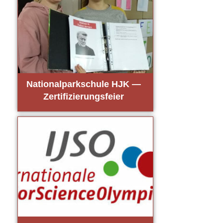
Natio­nal­park­schu­le HJK —
Zer­ti­fi­zie­rungs­fei­er