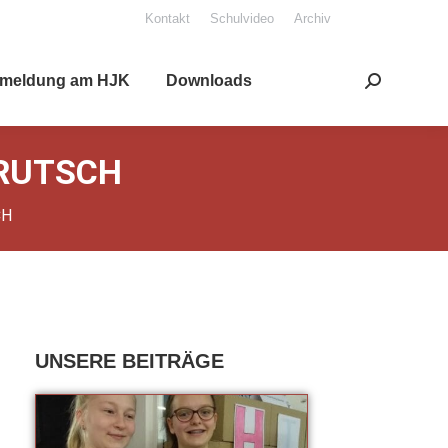
Kon­takt
Schul­vi­deo
Archiv
mel­dung am HJK
Down­loads
Search:
 RUTSCH
CH