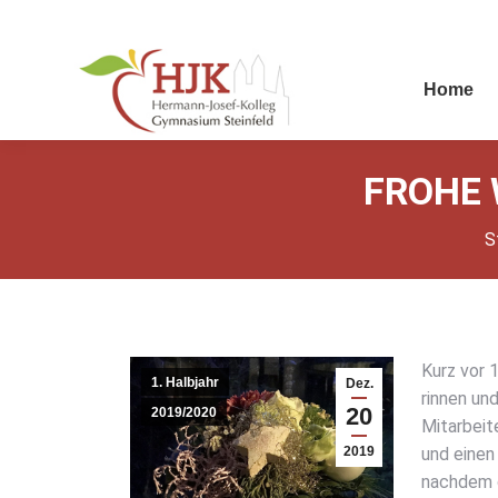
Home
FRO­HE
S
S
Kurz vor 1
1. Halbjahr
Dez.
rin­nen und
20
2019/2020
Mit­ar­bei
2019
und einen 
nach­dem d