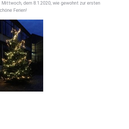
 Mitt­woch, dem 8.1.2020, wie gewohnt zur ers­ten
chö­ne Feri­en!