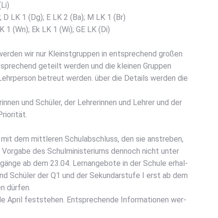
Li)
); D LK 1 (Dg); E LK 2 (Ba); M LK 1 (Br)
K 1 (Wn); Ek LK 1 (Wi); GE LK (Di)
er­den wir nur Kleinst­grup­pen in ent­spre­chend gro­ßen
­spre­chend geteilt wer­den und die klei­nen Grup­pen
n Lehr­per­son betreut wer­den. über die Details wer­den die
in­nen und Schü­ler, der Leh­re­rin­nen und Leh­rer und der
io­ri­tät.
 mit dem mitt­le­ren Schul­ab­schluss, den sie anstre­ben,
Vor­ga­be des Schul­mi­nis­te­ri­ums den­noch nicht unter
­gän­ge ab dem 23.04. Lern­an­ge­bo­te in der Schu­le erhal­
 und Schü­ler der Q1 und der Sekun­dar­stu­fe I erst ab dem
n dür­fen.
e April fest­ste­hen. Ent­spre­chen­de Infor­ma­tio­nen wer­