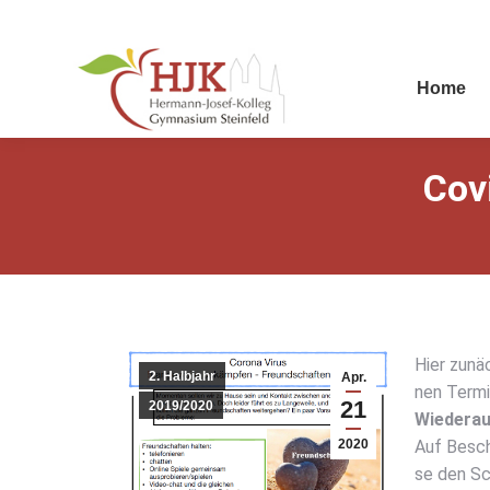
Home
Cov
Hier zunäch
2. Halbjahr
Apr.
nen Ter­mi
21
2019/2020
Wie­der­a
2020
Auf Beschl
se den Sch