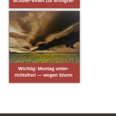
Schüler*innen zur erfolg­rei­
chen Aus­bil­dung zum Sport­
hel­fer
Wich­tig: Mon­tag unter­
richts­frei! — wegen Sturm