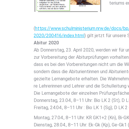
te­ri­ums 
(
https://www.schulministerium.nrw.de/docs/bp
2020/200416/index.html
) gilt jetzt für unse­re 
Abitur 2020
Ab Don­ners­tag, 23. April 2020, wer­den wir für unse
zur Vor­be­rei­tung der Abitur­prü­fun­gen vor­hal­ten
dass es bei den Vor­be­rei­tun­gen nicht um die Wi
son­dern dass die Abitu­ri­en­tin­nen und Abitu­ri­en
geziel­te Lern­an­ge­bo­te erhal­ten. Die Wahr­neh­m
re Leh­re­rin­nen und Leh­rer und die Schul­lei­tun
Die Lern­an­ge­bo­te der ein­zel­nen Prü­fungs­fä­ch
Don­ners­tag, 23.04., 8–11 Uhr: Bio LK 2 (St); D 
Frei­tag, 24.04., 8–11 Uhr : Bio LK 1 (Sg); D LK 2
Mon­tag, 27.04., 8–11 Uhr: KR GK1+2 (Kn), Bi-GK 
Diens­tag, 28.04., 8–11 Uhr: Ek-Gk (Kp), Ge-Gk1