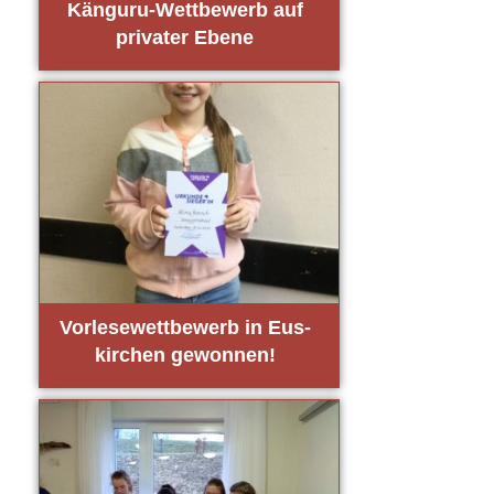
Kän­gu­ru-Wett­be­werb auf
pri­va­ter Ebe­ne
Vor­le­se­wett­be­werb in Eus­
kir­chen gewon­nen!