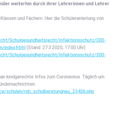
ü­ler wei­ter­hin durch ihrer Leh­re­rin­nen und Leh­rer
as­sen und Fächern. Hier die Schü­ler­an­lei­tung von
echt/Schulgesundheitsrecht/Infektionsschutz/300-
n/index.html
(Stand: 27.3.2020, 17.00 Uhr)
echt/Schulgesundheitsrecht/Infektionsschutz/300-
an kind­ge­rech­te Infos zum Coro­na­vi­rus. Täg­lich um
­der­nach­rich­ten.
vice/schulen/rsb_schulberatungneu_23436.php