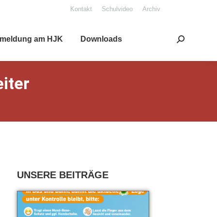
Kon­takt
Schul­vi­deo
Archiv
mel­dung am HJK
Down­loads
Search:
­ter