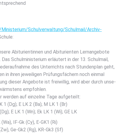
ent­spre­chend
/Ministerium/Schulverwaltung/Schulmail/Archiv-
Schu­le:
­re Abitu­ri­en­tin­nen und Abitu­ri­en­ten Lern­an­ge­bo­te
. Das Schul­mi­nis­te­ri­um erläu­tert in der 13. Schul­mail,
e­der­auf­nah­me des Unter­richts nach Stun­den­plan geht,
­ten in ihren jewei­li­gen Prü­fungs­fä­chern noch ein­mal
ung die­ser Ange­bo­te ist frei­wil­lig, wird aber durch unse­
g wärms­tens emp­foh­len.
er wer­den auf ein­zel­ne Tage auf­ge­teilt:
LK 1 (Dg); E LK 2 (Ba); M LK 1 (Br)
 (Dg); E LK 1 (Wn); Ek LK 1 (Wi); GE LK
(Wa), IF-Gk (Cy), E‑GK1 (Ri)
 (Zw), Ge-Gk2 (Rg), KR-Gk3 (Sf)