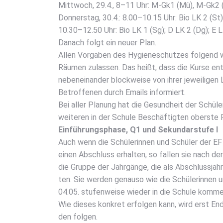
Mitt­woch, 29.4., 8–11 Uhr: M‑Gk1 (Mü), M‑Gk2 (
Don­ners­tag, 30.4.: 8.00–10.15 Uhr: Bio LK 2 (St
10.30–12.50 Uhr: Bio LK 1 (Sg); D LK 2 (Dg); E L
Danach folgt ein neu­er Plan.
Allen Vor­ga­ben des Hygie­ne­schut­zes fol­gend w
Räu­men zulas­sen. Das heißt, dass die Kur­se ent
neben­ein­an­der block­wei­se von ihrer jewei­li­ge
Betrof­fe­nen durch Emails infor­miert.
Bei aller Pla­nung hat die Gesund­heit der Schü­le­r
wei­te­ren in der Schu­le Beschäf­tig­ten obers­te Pr
Ein­füh­rungs­pha­se, Q1 und Sekun­dar­stu­fe I
Auch wenn die Schü­le­rin­nen und Schü­ler der EF
einen Abschluss erhal­ten, so fal­len sie nach der 
die Grup­pe der Jahr­gän­ge, die als Abschluss­jahr
ten. Sie wer­den genau­so wie die Schü­le­rin­nen
04.05. stu­fen­wei­se wie­der in die Schu­le kom­me
Wie die­ses kon­kret erfol­gen kann, wird erst End
den fol­gen.