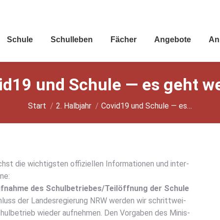
Schu­le
Schul­le­ben
Fächer
Ange­bo­te
An
id19 und Schu­le — es geht wei
Sie befinden sich hier:
Start
2. Halbjahr
Covid19 und Schu­le — es…
st die wich­tigs­ten offi­zi­el­len Infor­ma­tio­nen und inter­
­ne:
uf­nah­me des Schulbetriebes/Teilöffnung der Schu­le
uss der Lan­des­re­gie­rung NRW wer­den wir schritt­wei­
ul­be­trieb wie­der auf­neh­men. Den Vor­ga­ben des Minis­