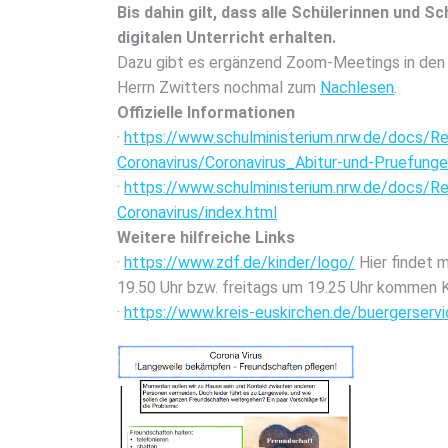
Bis dahin gilt, dass alle Schü­le­rin­nen und Sch
digi­ta­len Unter­richt erhal­ten.
Dazu gibt es ergän­zend Zoom-Mee­tings in den Kl
Herrn Zwit­ters noch­mal zum
Nach­le­sen
.
Offi­zi­el­le Infor­ma­tio­nen
·
https://www.schulministerium.nrw.de/docs/R
Coronavirus/Coronavirus_Abitur-und-Pruefunge
·
https://www.schulministerium.nrw.de/docs/R
Coronavirus/index.html
Wei­te­re hilf­rei­che Links
·
https://www.zdf.de/kinder/logo/
Hier fin­det m
19.50 Uhr bzw. frei­tags um 19.25 Uhr kom­men Kin
·
https://www.kreis-euskirchen.de/buergerser