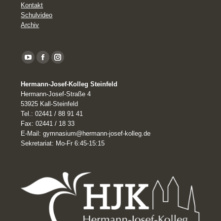
Kontakt
Schulvideo
Archiv
YouTube
Facebook
Instagram
page
Hermann-Josef-Kolleg Steinfeld
opens
Hermann-Josef-Straße 4
in
53925 Kall-Steinfeld
Tel.: 02441 / 88 91 41
new
Fax: 02441 / 18 33
window
E-Mail: gymnasium@hermann-josef-kolleg.de
Sekretariat: Mo-Fr 6:45-15:15