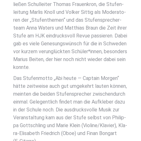
lie­ßen Schul­lei­ter Tho­mas Frau­en­kron, die Stu­fen­
lei­tung Mar­lis Knoll und Vol­ker Sit­tig als Mode­ra­to­
ren der „Stu­fen­the­men“ und das Stu­fen­spre­cher­
team Anna Waters und Mat­thi­as Braun die Zeit ihrer
Stu­fe am HJK ein­drucks­voll Revue pas­sie­ren. Dabei
gab es vie­le Gene­sungs­wünsch für die in Schwe­den
vor kur­zem ver­un­glück­ten Schüler*innen, beson­ders
Mari­us Bei­ten, der hier noch nicht wie­der dabei sein
konn­te.
Das Stu­fen­mot­to „Abi heu­te — Cap­tain Mor­gen“
hät­te zeit­wei­se auch gut umge­kehrt lau­ten kön­nen,
mein­ten die bei­den Stu­fen­spre­cher zwi­schen­durch
ein­mal. Gele­gent­lich fin­det man die Auf­kle­ber dazu
in der Schu­le noch. Die aus­drucks­vol­le Musik zur
Ver­an­stal­tung kam aus der Stu­fe selbst von Phil­ip­
pa Gott­sch­ling und Marie Klein (Violine/Klavier), Kla­
ra-Eli­sa­beth Fried­rich (Oboe) und Finan Bon­gart