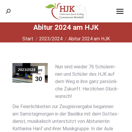
Search:
Abitur 2024 am HJK
Sie befinden sich hier:
Start
2023/2024
Abitur 2024 am HJK
Nun sind wie­der 76 Schü­le­rin­
2023/2024
Juni
nen und Schü­ler des HJK auf
30
dem Weg in ihre ganz per­sön­li­
2024
che Zukunft: Herz­li­chen Glück­
wunsch!
Die Fei­er­lich­kei­ten zur Zeug­nis­ver­ga­be began­nen
am Sams­tag­mor­gen in der Basi­li­ka mit dem Got­tes­
dienst, musi­ka­lisch unter­stützt von Abitu­ri­en­tin
Katha­ri­na Hanf und ihrer Musik­grup­pe. In der Aula