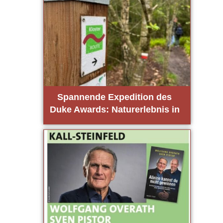
Span­nen­de Expe­di­ti­on des
Duke Awards: Natur­er­leb­nis in
Per­len­au bei Mon­schau!