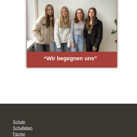
“Wir begeg­nen uns”
Schule
Schulleben
Fächer