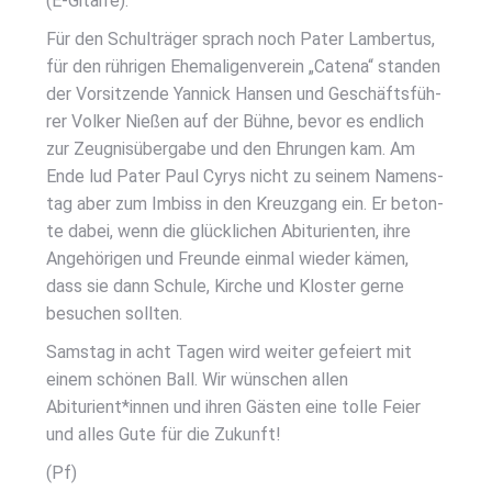
(E‑Gitarre).
Für den Schul­trä­ger sprach noch Pater Lam­ber­tus,
für den rüh­ri­gen Ehe­ma­li­gen­ver­ein „Cate­na“ stan­den
der Vor­sit­zen­de Yan­nick Han­sen und Geschäfts­füh­
rer Vol­ker Nie­ßen auf der Büh­ne, bevor es end­lich
zur Zeug­nis­über­ga­be und den Ehrun­gen kam. Am
Ende lud Pater Paul Cyrys nicht zu sei­nem Namens­
tag aber zum Imbiss in den Kreuz­gang ein. Er beton­
te dabei, wenn die glück­li­chen Abitu­ri­en­ten, ihre
Ange­hö­ri­gen und Freun­de ein­mal wie­der kämen,
dass sie dann Schu­le, Kir­che und Klos­ter ger­ne
besu­chen soll­ten.
Sams­tag in acht Tagen wird wei­ter gefei­ert mit
einem schö­nen Ball. Wir wün­schen allen
Abiturient*innen und ihren Gäs­ten eine tol­le Fei­er
und alles Gute für die Zukunft!
(Pf)