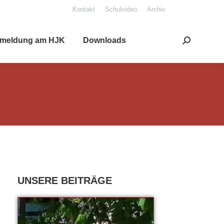
Kon­takt
Schul­vi­deo
Archiv
mel­dung am HJK
Down­loads
Search: