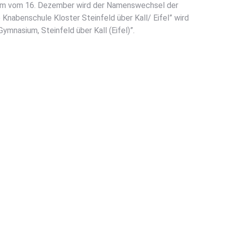
gi­um vom 16. Dezem­ber wird der Namens­wech­sel der
­re Kna­ben­schu­le Klos­ter Stein­feld über Kall/ Eifel” wird
ym­na­si­um, Stein­feld über Kall (Eifel)”.