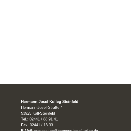
Hermann-Josef-Kolleg Steinfeld
Hermann-Josef-Straße 4
53925 Kall-Steinfeld
Tel.: 02441 / 88 91 41
Fax: 02441 / 18 33
E-Mail: gymnasium@hermann-josef-kolleg.de