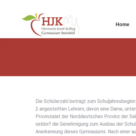
Home
Die Schü­ler­zahl beträgt zum Schul­jah­res­be­ginn
2 ange­stell­ten Leh­rern, davon eine Dame, unte
Pro­vin­zia­lat der Nord­deut­schen Pro­vinz der Sal­
sel­dorf die Geneh­mi­gung zum Aus­bau der Schu­le
Aner­ken­nung die­ses Gym­na­si­ums. Nach einer aus