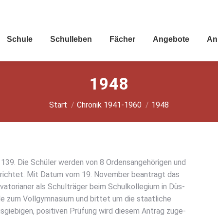
Schu­le
Schul­le­ben
Fächer
Ange­bo­te
An
1948
Sie befinden sich hier:
Start
Chronik 1941-1960
1948
 139. Die Schü­ler wer­den von 8 Ordens­an­ge­hö­ri­gen und
r­rich­tet. Mit Datum vom 19. Novem­ber bean­tragt das
va­to­ria­ner als Schul­trä­ger beim Schul­kol­le­gi­um in Düs­
 zum Voll­gym­na­si­um und bit­tet um die staat­li­che
­gie­bi­gen, posi­ti­ven Prü­fung wird die­sem Antrag zuge­