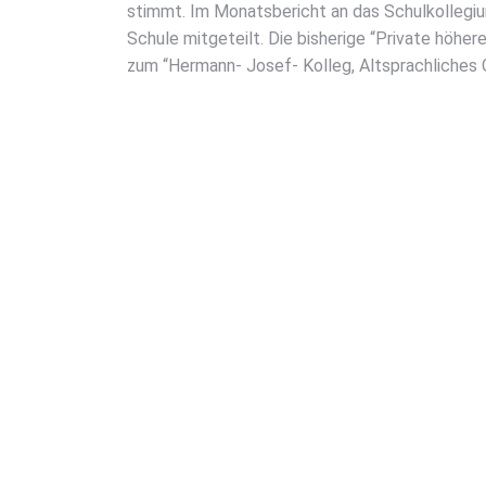
stimmt. Im Monats­be­richt an das Schul­kol­le­
Schu­le mit­ge­teilt. Die bis­he­ri­ge “Pri­va­te höhe
zum “Her­mann- Josef- Kol­leg, Alt­sprach­li­ches G