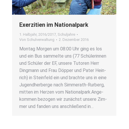
Exer­zi­ti­en im Natio­nal­park
1. Halbjahr
,
2016/2017
,
Schuljahre
Von
Schulverwaltung
2. Dezember 2016
Mon­tag Mor­gen um 08:00 Uhr ging es los
und ein Bus sam­mel­te uns (77 Schü­le­rin­nen
und Schü­ler der EF, unse­re Tuto­ren Herr
Ding­mann und Frau Döp­per und Pater Hein­
rich) in Stein­feld ein und brach­te uns in eine
Jugend­her­ber­ge nach Sim­­mer­ath-Rur­­berg,
mit­ten im Her­zen vom Natio­nal­park.Ange­
kom­men bezo­gen wir zunächst unse­re Zim­
mer und fan­den uns anschlie­ßend in…