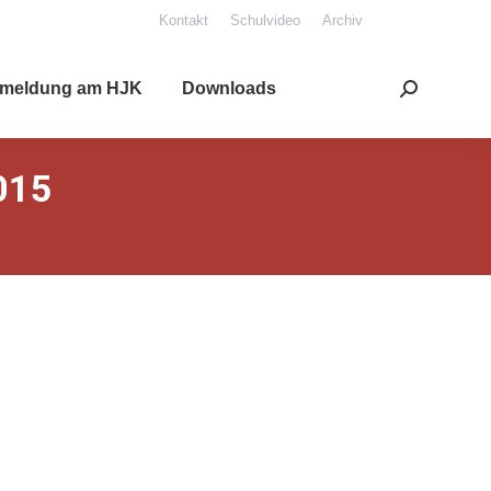
Kon­takt
Schul­vi­deo
Archiv
mel­dung am HJK
Down­loads
Search:
015