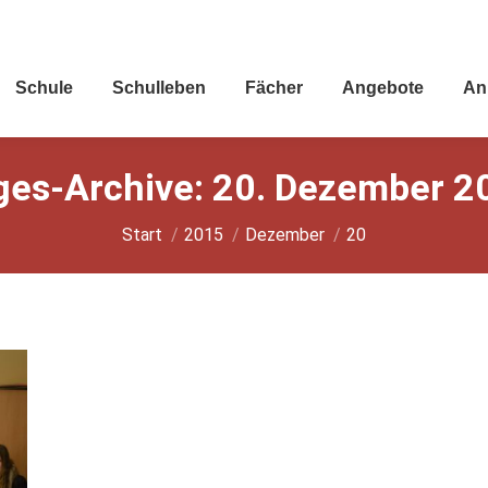
Schu­le
Schul­le­ben
Fächer
Ange­bo­te
An
ges-Archive:
20. Dezember 2
Sie befinden sich hier:
Start
2015
Dezember
20