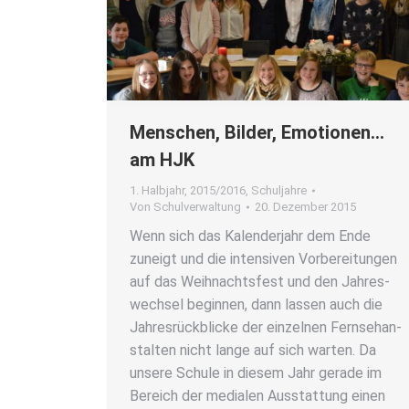
Men­schen, Bil­der, Emo­tio­nen…
am HJK
1. Halbjahr
,
2015/2016
,
Schuljahre
Von
Schulverwaltung
20. Dezember 2015
Wenn sich das Kalen­der­jahr dem Ende
zuneigt und die inten­si­ven Vor­be­rei­tun­gen
auf das Weih­nachts­fest und den Jah­res­
wech­sel begin­nen, dann las­sen auch die
Jah­res­rück­bli­cke der ein­zel­nen Fern­seh­an­
stal­ten nicht lan­ge auf sich war­ten. Da
unse­re Schu­le in die­sem Jahr gera­de im
Bereich der media­len Aus­stat­tung einen