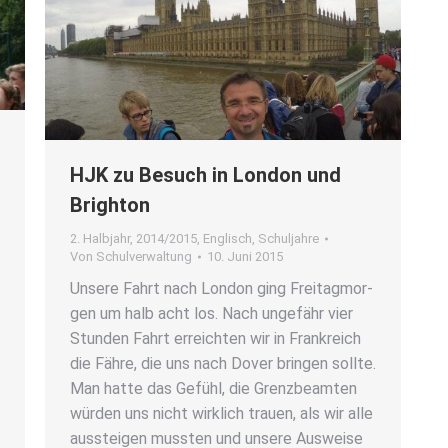
HJK zu Besuch in Lon­don und
Brigh­ton
2. Halbjahr
,
2014/2015
,
Englisch
,
Schuljahre
Von
Schulverwaltung
10. Juni 2015
Unse­re Fahrt nach Lon­don ging Frei­tag­mor­
gen um halb acht los. Nach unge­fähr vier
Stun­den Fahrt erreich­ten wir in Frank­reich
die Fäh­re, die uns nach Dover brin­gen soll­te.
Man hat­te das Gefühl, die Grenz­be­am­ten
wür­den uns nicht wirk­lich trau­en, als wir alle
aus­stei­gen muss­ten und unse­re Aus­wei­se