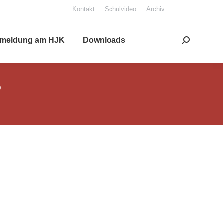
Kon­takt
Schul­vi­deo
Archiv
mel­dung am HJK
Down­loads
Search:
5