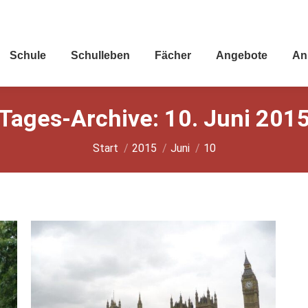
Schu­le
Schul­le­ben
Fächer
Ange­bo­te
An
Tages-Archive:
10. Juni 201
Sie befinden sich hier:
Start
2015
Juni
10