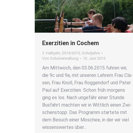
Exer­zi­ti­en in Cochem
2. Halbjahr
,
2014/2015
,
Schuljahre
Von
Schulverwaltung
10. Juni 2015
Am Mitt­woch, den 03.06.2015 fuh­ren wir,
die 9c und 9a, mit unse­ren Leh­rern Frau Cla­
sen, Frau Knoll, Frau Rog­gen­dorf und Pater
Paul auf Exer­zi­ti­en. Schon früh mor­gens
ging es los. Nach unge­fähr einer Stun­de
Bus­fahrt mach­ten wir in Witt­lich einen Zwi­
schen­stopp. Das Pro­gramm star­te­te mit
dem Besuch einer Moschee, in der wir viel
wis­sens­wer­tes über…